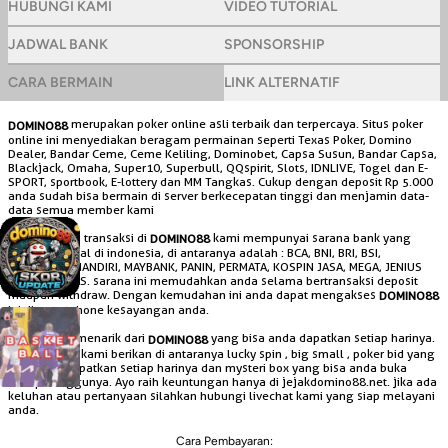
HUBUNGI KAMI
VIDEO TUTORIAL
JADWAL BANK
SPONSORSHIP
CARA BERMAIN
LINK ALTERNATIF
merupakan poker online asli terbaik dan terpercaya. Situs poker
DOMINO88
online ini menyediakan beragam permainan seperti Texas Poker, Domino
Dealer, Bandar Ceme, Ceme Keliling, Dominobet, Capsa Susun, Bandar Capsa,
Blackjack, Omaha, Super10, Superbull, QQspirit, Slots, IDNLIVE, Togel dan E-
SPORT, sportbook, E-lottery dan MM Tangkas. Cukup dengan deposit Rp 5.000
anda sudah bisa bermain di server berkecepatan tinggi dan menjamin data-
data semua member kami
Untuk semua transaksi di
kami mempunyai sarana bank yang
DOMINO88
sudah terkenal di indonesia, di antaranya adalah : BCA, BNI, BRI, BSI,
CIMBNIAGA, MANDIRI, MAYBANK, PANIN, PERMATA, KOSPIN JASA, MEGA, JENIUS
dan SINARMAS. sarana ini memudahkan anda selama bertransaksi deposit
maupun withdraw. Dengan kemudahan ini anda dapat mengakses
DOMINO88
ini di smartphone kesayangan anda.
Raih hadiah menarik dari
yang bisa anda dapatkan setiap harinya.
DOMINO88
Hadiah yang kami berikan di antaranya lucky spin , big small , poker bid yang
bisa anda dapatkan setiap harinya dan mysteri box yang bisa anda buka
setiap minggunya. Ayo raih keuntungan hanya di jejakdomino88.net. jika ada
keluhan atau pertanyaan silahkan hubungi livechat kami yang siap melayani
anda.
Cara Pembayaran: