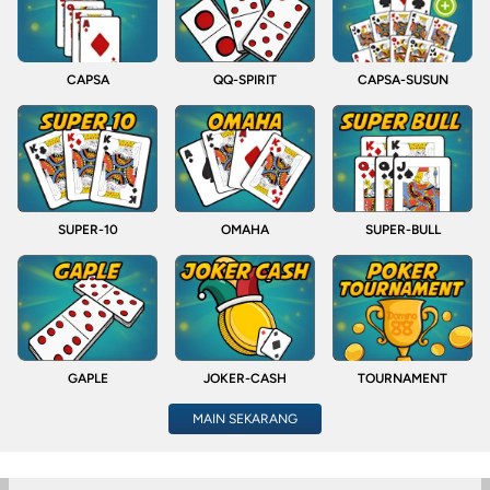
QQ-SPIRIT
CAPSA
CAPSA-SUSUN
SUPER-10
OMAHA
SUPER-BULL
GAPLE
JOKER-CASH
TOURNAMENT
MAIN SEKARANG