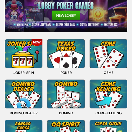
JOKER-SPIN
POKER
CEME
DOMINO
CEME-KELILING
DOMINO DEALER